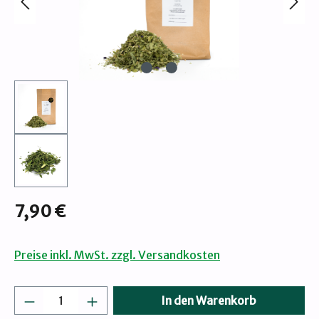
Regulärer Preis:
7,90 €
Preise inkl. MwSt. zzgl. Versandkosten
Produkt Anzahl: Gib den gewünschten Wert
In den Warenkorb