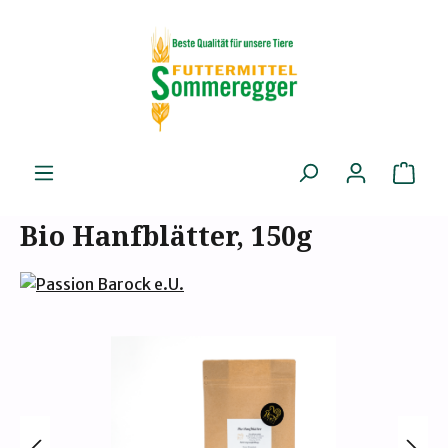
Zum Hauptinhalt springen
Ware
Bio Hanfblätter, 150g
Bildergalerie überspringen